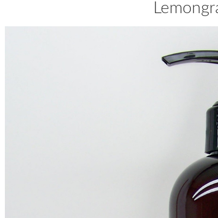
Lemongra